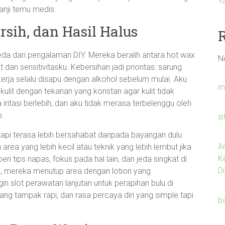
Y
janji temu medis.
rsih, dan Hasil Halus
da dari pengalaman DIY. Mereka beralih antara hot wax
N
 dan sensitivitasku. Kebersihan jadi prioritas: sarung
 kerja selalu disapu dengan alkohol sebelum mulai. Aku
m
t dengan tekanan yang konstan agar kulit tidak
pa iritasi berlebih, dan aku tidak merasa terbelenggu oleh
p.
s
tapi terasa lebih bersahabat daripada bayangan dulu.
A
ea yang lebih kecil atau teknik yang lebih lembut jika
K
i tips napas, fokus pada hal lain, dan jeda singkat di
Di
ai, mereka menutup area dengan lotion yang
slot perawatan lanjutan untuk perapihan bulu di
 yang tampak rapi, dan rasa percaya diri yang simple tapi
b