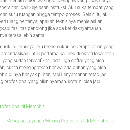
aan memilih salon waxing di Memphis yang tidak hanya
ebersihan, dan kejelasan instruksi. Aku suka tempat yang
dari suhu ruangan hingga tempo proses. Selain itu, aku
eri ruang bertanya, apakah teknisinya menjelaskan
kapi fasilitas penolong jika ada ketidaknyamanan.
ya terasa lebih santai.
musik ini, akhirnya aku menemukan beberapa salon yang
komendasikan untuk pertama kali cek direktori lokal atau
 yang sudah terverifikasi, ada juga daftar yang bisa
klan, cuma mengingatkan bahwa ada pilihan yang bisa
 punya banyak pilihan, tapi kenyamanan tetap jadi
 profesional yang bikin nyaman, kota ini bisa jadi
ofesional di Memphis
Mengapa Layanan Waxing Profesional di Memphis
→