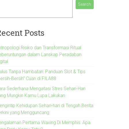
Search
Recent Posts
ntropologi Risiko dan Transformasi Ritual
eberuntungan dalam Lanskap Peradaban
gital
ulus Tanpa Hambatan: Panduan Slot & Tips
ersih-Bersih” Cuan di FILA88
ara Sederhana Mengatasi Stres Sehari-Hari
ang Mungkin Kamu Lupa Lakukan
engintip Kehidupan Sehari-hari di Tengah Berita
erkini yang Mengguncang
engalaman Pertama Waxing Di Memphis: Apa