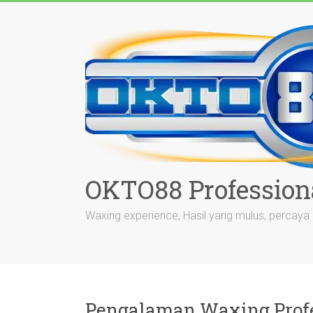
Skip
to
content
OKTO88 Profession
Waxing experience, Hasil yang mulus, percaya d
Pengalaman Waxing Profe