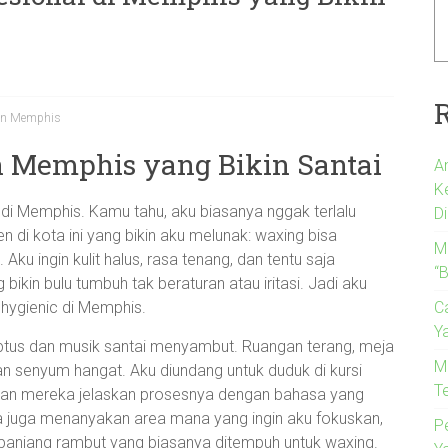
 in Memphis
 Memphis yang Bikin Santai
A
K
 di Memphis. Kamu tahu, aku biasanya nggak terlalu
Di
 di kota ini yang bikin aku melunak: waxing bisa
M
ku ingin kulit halus, rasa tenang, dan tentu saja
“B
bikin bulu tumbuh tak beraturan atau iritasi. Jadi aku
C
hygienic di Memphis.
Y
ptus dan musik santai menyambut. Ruangan terang, meja
M
an senyum hangat. Aku diundang untuk duduk di kursi
T
s, dan mereka jelaskan prosesnya dengan bahasa yang
ka juga menanyakan area mana yang ingin aku fokuskan,
P
panjang rambut yang biasanya ditempuh untuk waxing.