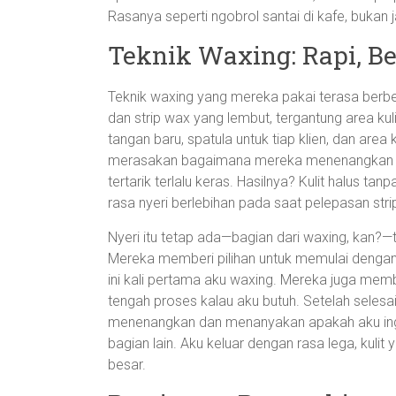
Rasanya seperti ngobrol santai di kafe, bukan 
Teknik Waxing: Rapi, Be
Teknik waxing yang mereka pakai terasa berbe
dan strip wax yang lembut, tergantung area kulit
tangan baru, spatula untuk tiap klien, dan area
merasakan bagaimana mereka menenangkan kuli
tertarik terlalu keras. Hasilnya? Kulit halus tan
rasa nyeri berlebihan pada saat pelepasan stri
Nyeri itu tetap ada—bagian dari waxing, kan?—
Mereka memberi pilihan untuk memulai dengan ar
ini kali pertama aku waxing. Mereka juga member
tengah proses kalau aku butuh. Setelah seles
menenangkan dan menanyakan apakah aku ingin 
bagian lain. Aku keluar dengan rasa lega, kulit
besar.