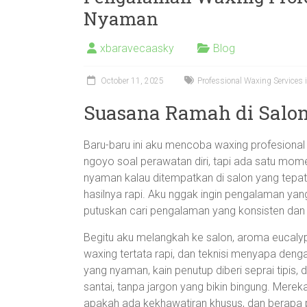
Nyaman
xbaravecaasky
Blog
October 11, 2025
Professional Waxing Services
Suasana Ramah di Salon
Baru-baru ini aku mencoba waxing profesional
ngoyo soal perawatan diri, tapi ada satu momen
nyaman kalau ditempatkan di salon yang tepat. A
hasilnya rapi. Aku nggak ingin pengalaman yang 
putuskan cari pengalaman yang konsisten dan 
Begitu aku melangkah ke salon, aroma eucaly
waxing tertata rapi, dan teknisi menyapa deng
yang nyaman, kain penutup diberi seprai tipi
santai, tanpa jargon yang bikin bingung. Mere
apakah ada kekhawatiran khusus, dan berapa 