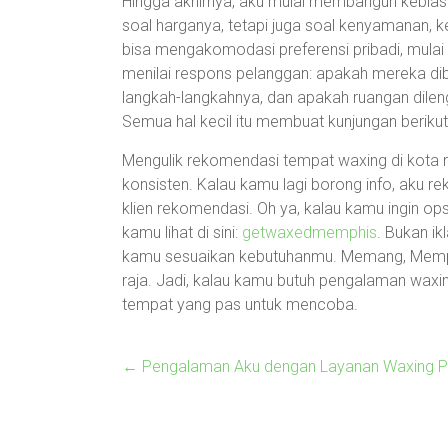
Hingga akhirnya, aku mulai membangun kebias
soal harganya, tetapi juga soal kenyamanan, k
bisa mengakomodasi preferensi pribadi, mulai 
menilai respons pelanggan: apakah mereka dib
langkah-langkahnya, dan apakah ruangan dileng
Semua hal kecil itu membuat kunjungan berikutn
Mengulik rekomendasi tempat waxing di kota 
konsisten. Kalau kamu lagi borong info, aku re
klien rekomendasi. Oh ya, kalau kamu ingin opsi
kamu lihat di sini:
getwaxedmemphis
. Bukan i
kamu sesuaikan kebutuhanmu. Memang, Memphis
raja. Jadi, kalau kamu butuh pengalaman waxing
tempat yang pas untuk mencoba.
←
Pengalaman Aku dengan Layanan Waxing Pr