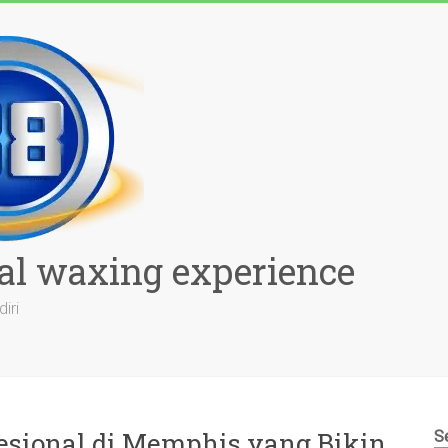
al waxing experience
iri
sional di Memphis yang Bikin
S