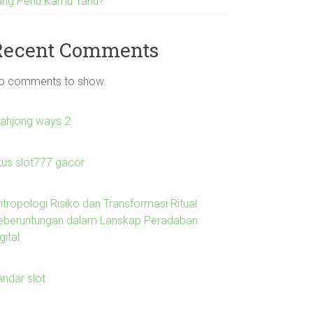
ang Perlu Kamu Tahu?
Recent Comments
o comments to show.
ahjong ways 2
itus slot777 gacor
ntropologi Risiko dan Transformasi Ritual
eberuntungan dalam Lanskap Peradaban
gital
andar slot