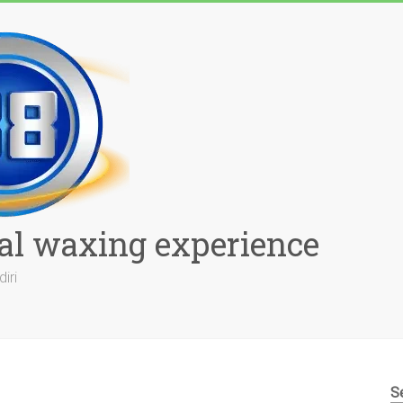
al waxing experience
iri
S