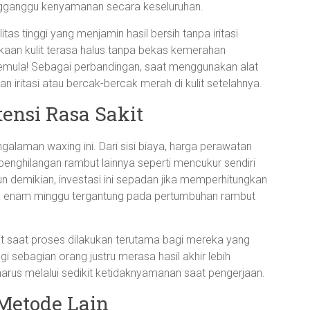
gganggu kenyamanan secara keseluruhan.
as tinggi yang menjamin hasil bersih tanpa iritasi
mukaan kulit terasa halus tanpa bekas kemerahan
pemula! Sebagai perbandingan, saat menggunakan alat
n iritasi atau bercak-bercak merah di kulit setelahnya.
ensi Rasa Sakit
laman waxing ini. Dari sisi biaya, harga perawatan
 penghilangan rambut lainnya seperti mencukur sendiri
 demikian, investasi ini sepadan jika memperhitungkan
ga enam minggu tergantung pada pertumbuhan rambut
it saat proses dilakukan terutama bagi mereka yang
sebagian orang justru merasa hasil akhir lebih
rus melalui sedikit ketidaknyamanan saat pengerjaan.
Metode Lain