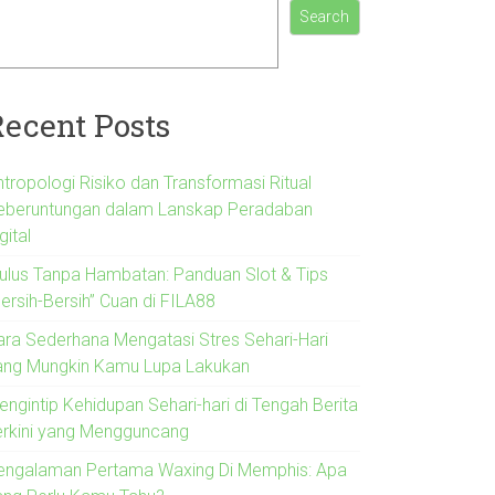
Search
Recent Posts
ntropologi Risiko dan Transformasi Ritual
eberuntungan dalam Lanskap Peradaban
gital
ulus Tanpa Hambatan: Panduan Slot & Tips
ersih-Bersih” Cuan di FILA88
ara Sederhana Mengatasi Stres Sehari-Hari
ang Mungkin Kamu Lupa Lakukan
engintip Kehidupan Sehari-hari di Tengah Berita
erkini yang Mengguncang
engalaman Pertama Waxing Di Memphis: Apa