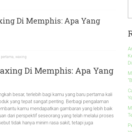
ing Di Memphis: Apa Yang
A
K
,
pertama
,
waxing
Di
xing Di Memphis: Apa Yang
M
“B
C
kah besar, terlebih bagi kamu yang baru pertama kali
Y
oduk yang tepat sangat penting. Berbagi pengalaman
M
membantu kamu mendapatkan gambaran yang lebih baik
T
n dari perspektif seseorang yang telah melalui proses
ut tidak hanya minim rasa sakit, tetapi juga
P