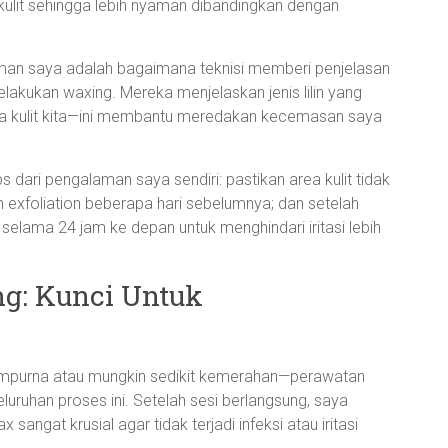
 kulit sehingga lebih nyaman dibandingkan dengan
aman saya adalah bagaimana teknisi memberi penjelasan
elakukan waxing. Mereka menjelaskan jenis lilin yang
da kulit kita—ini membantu meredakan kecemasan saya
ps dari pengalaman saya sendiri: pastikan area kulit tidak
an exfoliation beberapa hari sebelumnya; dan setelah
 selama 24 jam ke depan untuk menghindari iritasi lebih
g: Kunci Untuk
empurna atau mungkin sedikit kemerahan—perawatan
luruhan proses ini. Setelah sesi berlangsung, saya
ngat krusial agar tidak terjadi infeksi atau iritasi