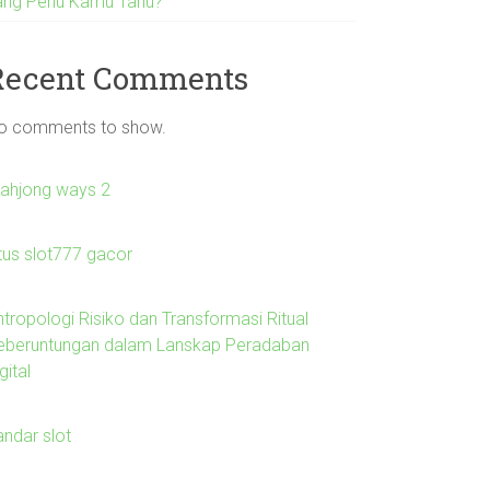
ang Perlu Kamu Tahu?
Recent Comments
o comments to show.
ahjong ways 2
itus slot777 gacor
ntropologi Risiko dan Transformasi Ritual
eberuntungan dalam Lanskap Peradaban
gital
andar slot