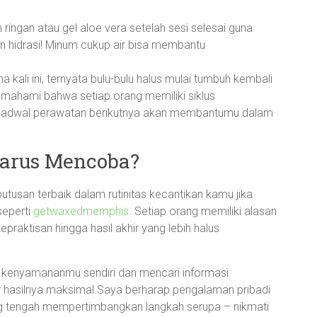
ngan atau gel aloe vera setelah sesi selesai guna
kan hidrasi! Minum cukup air bisa membantu
kali ini, ternyata bulu-bulu halus mulai tumbuh kembali
memahami bahwa setiap orang memiliki siklus
t jadwal perawatan berikutnya akan membantumu dalam
arus Mencoba?
tusan terbaik dalam rutinitas kecantikan kamu jika
seperti
getwaxedmemphis
. Setiap orang memiliki alasan
praktisan hingga hasil akhir yang lebih halus
 kenyamananmu sendiri dan mencari informasi
hasilnya maksimal.Saya berharap pengalaman pribadi
ng tengah mempertimbangkan langkah serupa – nikmati