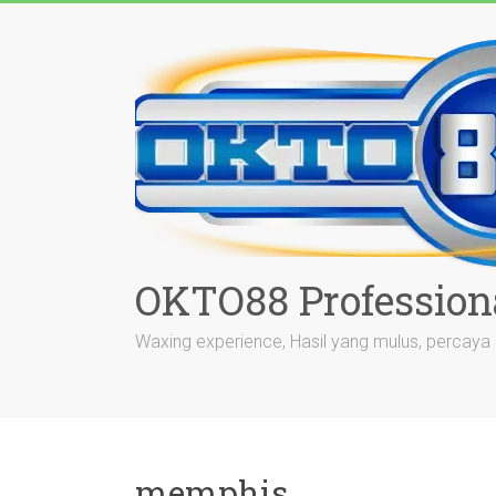
Skip
to
content
OKTO88 Profession
Waxing experience, Hasil yang mulus, percaya d
memphis