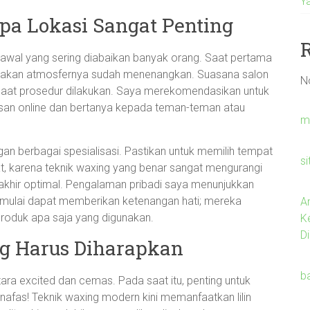
Y
pa Lokasi Sangat Penting
 awal yang sering diabaikan banyak orang. Saat pertama
sakan atmosfernya sudah menenangkan. Suasana salon
N
saat prosedur dilakukan. Saya merekomendasikan untuk
san online dan bertanya kepada teman-teman atau
m
gan berbagai spesialisasi. Pastikan untuk memilih tempat
s
at, karena teknik waxing yang benar sangat mengurangi
l akhir optimal. Pengalaman pribadi saya menunjukkan
mulai dapat memberikan ketenangan hati; mereka
A
roduk apa saja yang digunakan.
K
Di
g Harus Diharapkan
b
ara excited dan cemas. Pada saat itu, penting untuk
afas! Teknik waxing modern kini memanfaatkan lilin