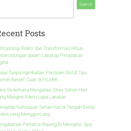
Search
Recent Posts
ntropologi Risiko dan Transformasi Ritual
eberuntungan dalam Lanskap Peradaban
gital
ulus Tanpa Hambatan: Panduan Slot & Tips
ersih-Bersih” Cuan di FILA88
ara Sederhana Mengatasi Stres Sehari-Hari
ang Mungkin Kamu Lupa Lakukan
engintip Kehidupan Sehari-hari di Tengah Berita
erkini yang Mengguncang
engalaman Pertama Waxing Di Memphis: Apa