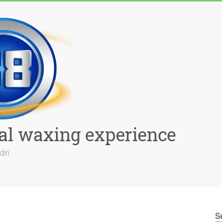
al waxing experience
iri
S