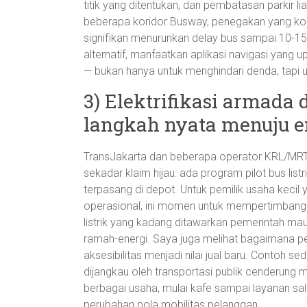
titik yang ditentukan, dan pembatasan parkir l
beberapa koridor Busway, penegakan yang kons
signifikan menurunkan delay bus sampai 10-15
alternatif, manfaatkan aplikasi navigasi yang up
— bukan hanya untuk menghindari denda, tapi u
3) Elektrifikasi armada 
langkah nyata menuju e
TransJakarta dan beberapa operator KRL/MRT m
sekadar klaim hijau: ada program pilot bus list
terpasang di depot. Untuk pemilik usaha keci
operasional, ini momen untuk mempertimbangka
listrik yang kadang ditawarkan pemerintah ma
ramah-energi. Saya juga melihat bagaimana per
aksesibilitas menjadi nilai jual baru. Contoh s
dijangkau oleh transportasi publik cenderung m
berbagai usaha, mulai kafe sampai layanan sa
perubahan pola mobilitas pelanggan.