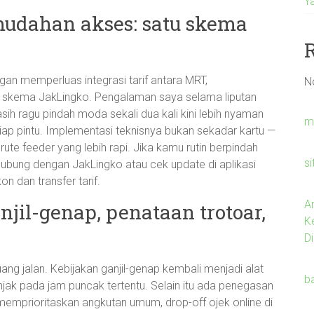
Y
emudahan akses: satu skema
gan memperluas integrasi tarif antara MRT,
N
ui skema JakLingko. Pengalaman saya selama liputan
h ragu pindah moda sekali dua kali kini lebih nyaman
m
etiap pintu. Implementasi teknisnya bukan sekadar kartu —
rute feeder yang lebih rapi. Jika kamu rutin berpindah
s
hubung dengan JakLingko atau cek update di aplikasi
n dan transfer tarif.
A
anjil-genap, penataan trotoar,
K
Di
ang jalan. Kebijakan ganjil-genap kembali menjadi alat
b
jak pada jam puncak tertentu. Selain itu ada penegasan
memprioritaskan angkutan umum, drop-off ojek online di