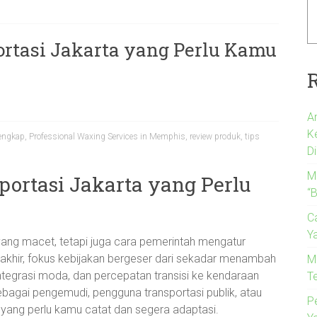
rtasi Jakarta yang Perlu Kamu
A
K
engkap
,
Professional Waxing Services in Memphis
,
review produk
,
tips
Di
M
ortasi Jakarta yang Perlu
“B
C
Y
yang macet, tetapi juga cara pemerintah mengatur
akhir, fokus kebijakan bergeser dari sekadar menambah
M
 integrasi moda, dan percepatan transisi ke kendaraan
T
sebagai pengemudi, pengguna transportasi publik, atau
P
 yang perlu kamu catat dan segera adaptasi.