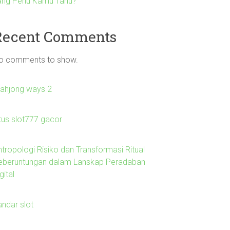
ang Perlu Kamu Tahu?
Recent Comments
o comments to show.
ahjong ways 2
itus slot777 gacor
ntropologi Risiko dan Transformasi Ritual
eberuntungan dalam Lanskap Peradaban
gital
andar slot