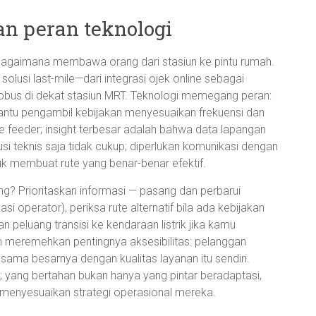
an peran teknologi
: bagaimana membawa orang dari stasiun ke pintu rumah.
lusi last-mile—dari integrasi ojek online sebagai
robus di dekat stasiun MRT. Teknologi memegang peran:
bantu pengambil kebijakan menyesuaikan frekuensi dan
te feeder; insight terbesar adalah bahwa data lapangan
si teknis saja tidak cukup; diperlukan komunikasi dengan
k membuat rute yang benar-benar efektif.
g? Prioritaskan informasi — pasang dan perbarui
kasi operator), periksa rute alternatif bila ada kebijakan
n peluang transisi ke kendaraan listrik jika kamu
n meremehkan pentingnya aksesibilitas: pelanggan
ama besarnya dengan kualitas layanan itu sendiri.
; yang bertahan bukan hanya yang pintar beradaptasi,
menyesuaikan strategi operasional mereka.