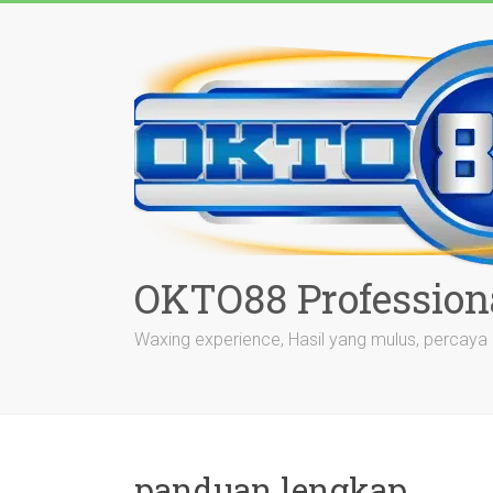
Skip
to
content
OKTO88 Profession
Waxing experience, Hasil yang mulus, percaya d
panduan lengkap