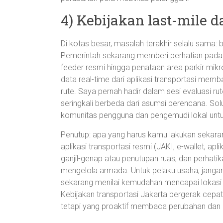
4) Kebijakan last-mile d
Di kotas besar, masalah terakhir selalu sama
Pemerintah sekarang memberi perhatian pada so
feeder resmi hingga penataan area parkir mik
data real-time dari aplikasi transportasi mem
rute. Saya pernah hadir dalam sesi evaluasi ru
seringkali berbeda dari asumsi perencana. Solu
komunitas pengguna dan pengemudi lokal untu
Penutup: apa yang harus kamu lakukan sekaran
aplikasi transportasi resmi (JAKI, e-wallet, apli
ganjil-genap atau penutupan ruas, dan perhatika
mengelola armada. Untuk pelaku usaha, janga
sekarang menilai kemudahan mencapai lokasi s
Kebijakan transportasi Jakarta bergerak cepat
tetapi yang proaktif membaca perubahan dan 