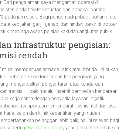
iar. Dari pengalaman saya mengamati operasi di
isten pada titik-titik muatan dan bongkar barang
% pada jam sibuk. Bagi pengemudi pribadi: pahami rute
date kebijakan ganjil-genap, dan hindari parkir di trotoar
ntuk menjaga akses pejalan kaki dan angkutan publik.
dan infrastruktur pengisian:
misi rendah
ulai memperluas armada listrik atau hibrida. Ini bukan
rik di beberapa koridor dengan titik pengisian yang
l yang mengandalkan pengantaran atau kendaraan
n transisi — baik melalui insentif pembelian kendaraan
upun kerja sama dengan penyedia layanan logistik
ubahan transportasi memengaruhi bisnis ritel dan jasa:
ederhana, salon dan klinik kecantikan yang mudah
empertahankan pelanggan lebih baik; hal ini relevan bagi
lon seperti
getwaxedmemphis
, yang perlu memerhatikan